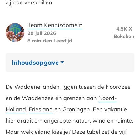
zijn de verschillen.
Team Kennisdomein
4.5K X
29 juli 2026
Bekeken
8 minuten
Leestijd
Inhoudsopgave
Welke Waddeneilanden zijn er?
De Waddeneilanden liggen tussen de Noordzee
Hoe zijn de Waddeneilanden ontstaan?
en de Waddenzee en grenzen aan
Noord-
Holland
,
Friesland
en Groningen. Een vakantie
Vakantie naar Texel
hier draait om ongerepte natuur, wind en ruimte.
Vakantie naar Vlieland
Maar welk eiland kies je? Deze tabel zet de vijf