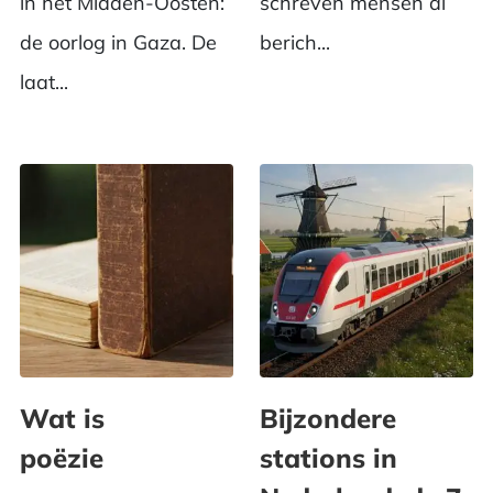
in het Midden-Oosten:
schreven mensen al
de oorlog in Gaza. De
berich...
laat...
Wat is
Bijzondere
poëzie
stations in