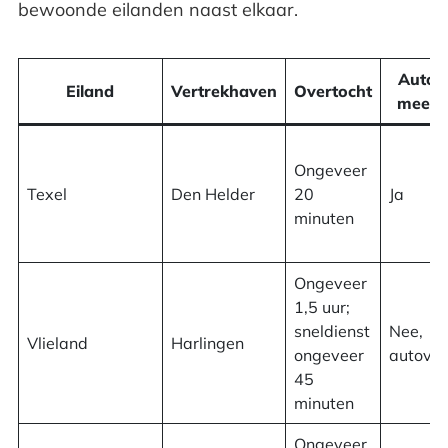
Vakantie naar Terschelling
bewoonde eilanden naast elkaar.
Vakantie naar Ameland
Auto
Eiland
Vertrekhaven
Overtocht
mee?
Vakantie naar Schiermonnikoog
Onbewoonde Waddeneilanden bezoeken
Ongeveer
Texel
Den Helder
20
Ja
Wadlopen
minuten
Veelgestelde vragen over de
Ongeveer
Waddeneilanden
1,5 uur;
sneldienst
Nee,
Vlieland
Harlingen
ongeveer
autovrij
45
minuten
Ongeveer