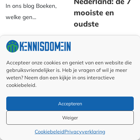
Nederland: de 7
In ons blog Boeken,
mooiste en
welke gen...
oudste
Bijzondere stations in
Nederland zijn er
genoeg: van het
Accepteer onze cookies en geniet van een website die
gebruiksvriendelijker is. Heb je vragen of wil je meer
jugendstilstation
weten? Neem dan een kijkje in ons interactieve
Haarlem tot het
cookiebeleid.
futuristische R...
Accepteren
Weiger
Meer artikelen over Over de wereld
Cookiebeleid
Privacyverklaring