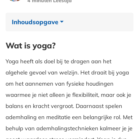
4 minuten
Leestijd
Inhoudsopgave
Wat is yoga?
Wat is yoga?
Waar komt yoga vandaan
Yoga heeft als doel bij te dragen aan het
Verschillende vormen van yoga
algehele gevoel van welzijn. Het draait bij yoga
om het aannemen van fysieke houdingen
Moet je lessen volgen
waarmee je niet alleen je flexibiliteit, maar ook je
Yoga voor kinderen en ouderen
balans en kracht vergroot. Daarnaast spelen
ademhaling en meditatie een belangrijke rol. Met
behulp van ademhalingstechnieken kalmeer je je