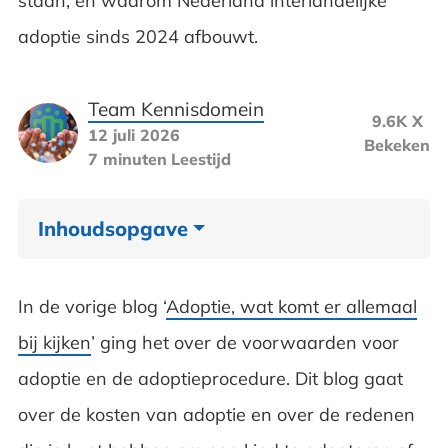
staan, en waarom Nederland interlandelijke
adoptie sinds 2024 afbouwt.
Team Kennisdomein
9.6K X
12 juli 2026
Bekeken
7 minuten
Leestijd
Inhoudsopgave
Kun je nog een kind adopteren uit het
In de vorige blog ‘
Adoptie, wat komt er allemaal
buitenland?
bij kijken
’ ging het over de voorwaarden voor
Wat zijn de kosten om een kind te
adoptie en de adoptieprocedure. Dit blog gaat
adopteren?
over de kosten van adoptie en over de redenen