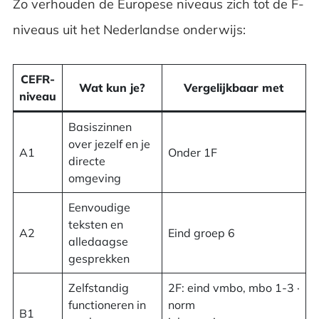
Zo verhouden de Europese niveaus zich tot de F-
niveaus uit het Nederlandse onderwijs:
CEFR-
Wat kun je?
Vergelijkbaar met
niveau
Basiszinnen
over jezelf en je
A1
Onder 1F
directe
omgeving
Eenvoudige
teksten en
A2
Eind groep 6
alledaagse
gesprekken
Zelfstandig
2F: eind vmbo, mbo 1-3 ·
functioneren in
norm
B1