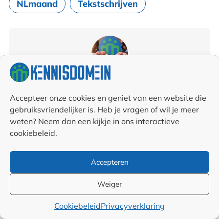
NLmaand
Tekstschrijven
Team Kennisdomein
Geschreven door:
Accepteer onze cookies en geniet van een website die
Van
Kennisdomein
gebruiksvriendelijker is. Heb je vragen of wil je meer
weten? Neem dan een kijkje in ons interactieve
Team Kennisdomein bestaat uit
cookiebeleid.
specialisten die hun sporen hebben
Accepteren
verdiend. Het team zorgt voor invulling
van Kennisdomein vanuit de passie
Weiger
voor schrijven en het delen van kennis
Cookiebeleid
Privacyverklaring