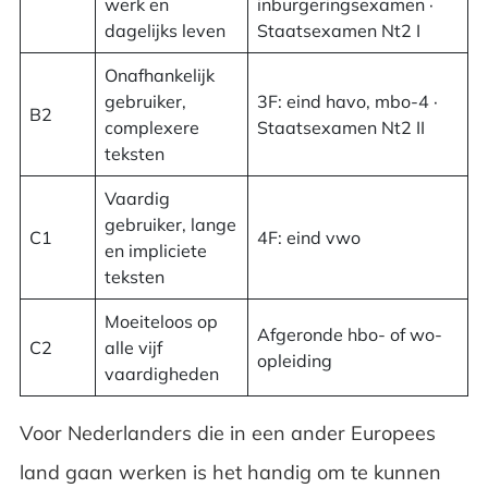
werk en
inburgeringsexamen ·
dagelijks leven
Staatsexamen Nt2 I
Onafhankelijk
gebruiker,
3F: eind havo, mbo-4 ·
B2
complexere
Staatsexamen Nt2 II
teksten
Vaardig
gebruiker, lange
C1
4F: eind vwo
en impliciete
teksten
Moeiteloos op
Afgeronde hbo- of wo-
C2
alle vijf
opleiding
vaardigheden
Voor Nederlanders die in een ander Europees
land gaan werken is het handig om te kunnen