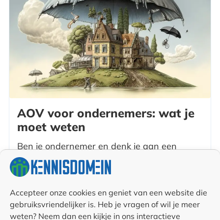
AOV voor ondernemers: wat je
moet weten
Ben je ondernemer en denk je aan een
arbeidsongeschiktheidsverzekering (AOV)?
Deze blog licht toe wat de AOV inhoudt, hoe
Accepteer onze cookies en geniet van een website die
het zit met zwangerschap, en de verschillen
gebruiksvriendelijker is. Heb je vragen of wil je meer
weten? Neem dan een kijkje in ons interactieve
tussen sommen- en schadeverzekering. Hoe